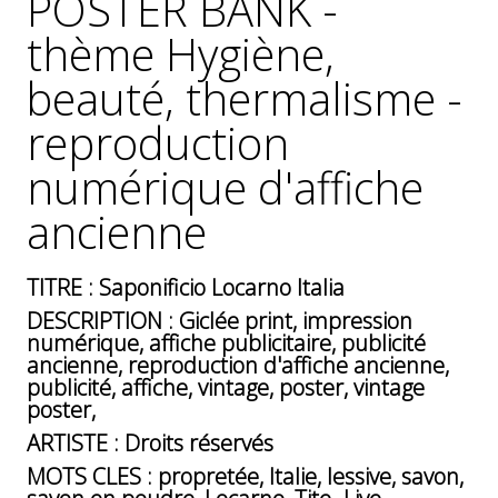
POSTER BANK -
GÉNÉRALES
thème Hygiène,
DE
VENTE
beauté, thermalisme -
MENTIONS
reproduction
LÉGALES
numérique d'affiche
POLITIQUE
DE
ancienne
CONFIDENTIALITÉ
JALONS
POUR
TITRE : Saponificio Locarno Italia
UNE
DESCRIPTION : Giclée print, impression
HISTOIRE
numérique, affiche publicitaire, publicité
DE
ancienne, reproduction d'affiche ancienne,
L'AFFICHE
publicité, affiche, vintage, poster, vintage
PUBLICITAIRE
poster,
FRANÇAISE
ARTISTE : Droits réservés
MOTS CLES : propretée, Italie, lessive, savon,