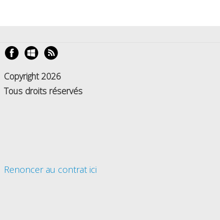
GÉNÉRALES
DE
VENTE
MENTIONS
LÉGALES
Copyright 2026
POLITIQUE
DE
Tous droits réservés
CONFIDENTIALITÉ
JALONS
POUR
UNE
HISTOIRE
DE
L'AFFICHE
Renoncer au contrat ici
PUBLICITAIRE
FRANÇAISE
0