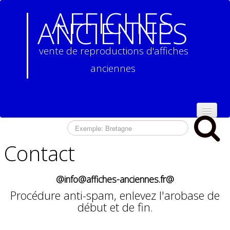
AFFICHES
ANCIENNES
vente de reproductions d'affiches
anciennes
ACCUEIL
Contact
NOS
REPRODUCTIONS
D'AFFICHES
@info@affiches-anciennes.fr@
ANCIENNES
▼
Procédure anti-spam, enlevez l'arobase de
CONTACT
début et de fin.
CONDITIONS