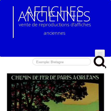
AFFICHES
ANCIENNES
vente de reproductions d'affiches
anciennes
ACCUEIL
NOS
REPRODUCTIONS
D'AFFICHES
ANCIENNES
▼
CONTACT
CONDITIONS