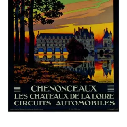
GÉNÉRALES
DE
VENTE
MENTIONS
LÉGALES
POLITIQUE
DE
CONFIDENTIALITÉ
JALONS
POUR
UNE
HISTOIRE
DE
L'AFFICHE
PUBLICITAIRE
FRANÇAISE
0