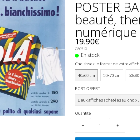
POSTER BAN
beauté, th
numérique d
19.90€
G80510
En stock
Choisissez le format de votre affic
40x60 cm
50x70 cm
60x80
PORT OFFERT
Deux affiches achetées au choix .
Quantité
−
+