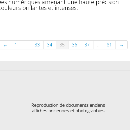
nées numériques amenant une haute précision
couleurs brillantes et intenses.
←
1
...
33
34
35
36
37
...
81
→
Reproduction de documents anciens
affiches anciennes et photographies