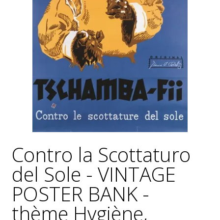
GÉNÉRALES
DE
VENTE
MENTIONS
LÉGALES
POLITIQUE
DE
CONFIDENTIALITÉ
JALONS
POUR
UNE
HISTOIRE
Contro la Scottaturo
DE
L'AFFICHE
del Sole - VINTAGE
PUBLICITAIRE
FRANÇAISE
POSTER BANK -
thème Hygiène,
0