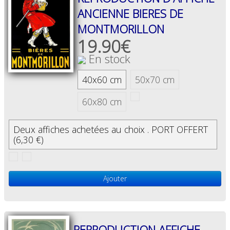
GÉNÉRALES
ANCIENNE BIERES DE
DE
MONTMORILLON
VENTE
19.90€
MENTIONS
En stock
LÉGALES
40x60 cm
50x70 cm
POLITIQUE
DE
CONFIDENTIALITÉ
60x80 cm
JALONS
Deux affiches achetées au choix . PORT OFFERT
POUR
(6,30 €)
UNE
HISTOIRE
DE
L'AFFICHE
Ajouter
PUBLICITAIRE
FRANÇAISE
0
REPRODUCTION AFFICHE