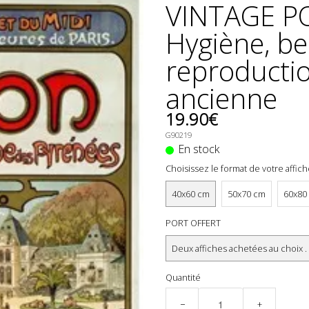
VINTAGE P
Hygiène, be
reproductio
ancienne
19.90€
G90219
En stock
Choisissez le format de votre affic
40x60 cm
50x70 cm
60x80
PORT OFFERT
Deux affiches achetées au choix .
Quantité
−
+