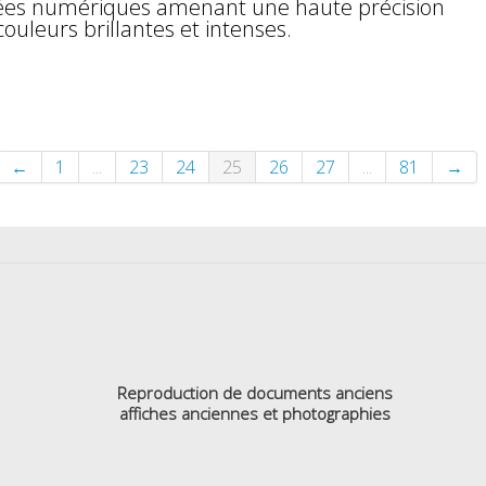
nées numériques amenant une haute précision
couleurs brillantes et intenses.
←
1
...
23
24
25
26
27
...
81
→
Reproduction de documents anciens
affiches anciennes et photographies