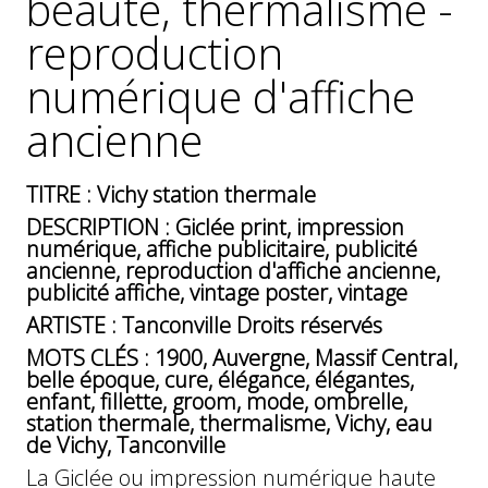
beauté, thermalisme -
GÉNÉRALES
reproduction
DE
VENTE
numérique d'affiche
MENTIONS
ancienne
LÉGALES
POLITIQUE
DE
TITRE : Vichy station thermale
CONFIDENTIALITÉ
DESCRIPTION : Giclée print, impression
numérique, affiche publicitaire, publicité
JALONS
ancienne, reproduction d'affiche ancienne,
POUR
publicité affiche, vintage poster, vintage
UNE
HISTOIRE
ARTISTE : Tanconville Droits réservés
DE
MOTS CLÉS : 1900, Auvergne, Massif Central,
L'AFFICHE
belle époque, cure, élégance, élégantes,
PUBLICITAIRE
enfant, fillette, groom, mode, ombrelle,
FRANÇAISE
station thermale, thermalisme, Vichy, eau
de Vichy, Tanconville
La Giclée ou impression numérique haute