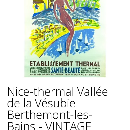
GÉNÉRALES
DE
VENTE
MENTIONS
LÉGALES
POLITIQUE
DE
CONFIDENTIALITÉ
JALONS
POUR
UNE
HISTOIRE
Nice-thermal Vallée
DE
L'AFFICHE
de la Vésubie
PUBLICITAIRE
FRANÇAISE
Berthemont-les-
Bains - VINTAGE
0