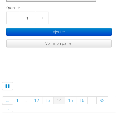
Quantité
−
+
Ajouter
Voir mon panier
←
1
...
12
13
14
15
16
...
98
→