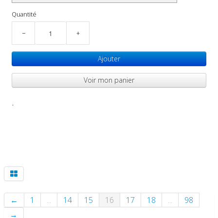
Quantité
−
+
Ajouter
Voir mon panier
.
←
1
...
14
15
16
17
18
...
98
→