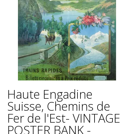
GÉNÉRALES
DE
VENTE
MENTIONS
LÉGALES
POLITIQUE
DE
CONFIDENTIALITÉ
JALONS
POUR
UNE
HISTOIRE
Haute Engadine
DE
L'AFFICHE
Suisse, Chemins de
PUBLICITAIRE
FRANÇAISE
Fer de l'Est- VINTAGE
POSTER BANK -
0