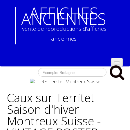
AFFICHES
ANCIENNES
vente de reproductions d'affiches
anciennes
ACCUEIL
NOS
REPRODUCTIONS
Caux sur Territet
D'AFFICHES
ANCIENNES
▼
Saison d'hiver
Montreux Suisse -
CONTACT
CONDITIONS