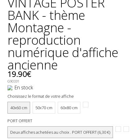
VINTAGE POSTER
GÉNÉRALES
BANK - thème
DE
VENTE
Montagne -
MENTIONS
reproduction
LÉGALES
numérique d'affiche
POLITIQUE
DE
ancienne
CONFIDENTIALITÉ
19.90€
JALONS
POUR
G90331
UNE
En stock
HISTOIRE
Choisissez le format de votre affiche
DE
L'AFFICHE
40x60 cm
50x70 cm
60x80 cm
PUBLICITAIRE
FRANÇAISE
PORT OFFERT
0
Deux affiches achetées au choix . PORT OFFERT (6,30 €)