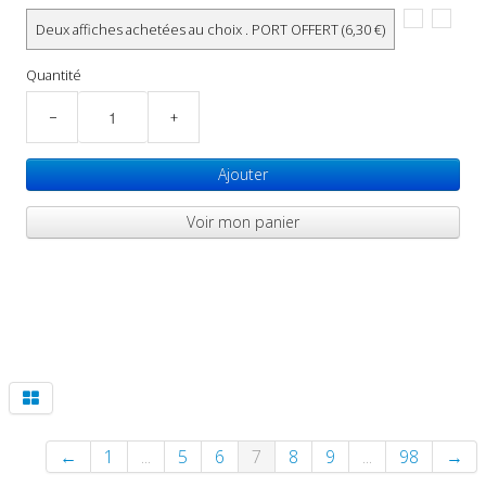
Deux affiches achetées au choix . PORT OFFERT (6,30 €)
Quantité
−
+
Ajouter
Voir mon panier
←
1
...
5
6
7
8
9
...
98
→