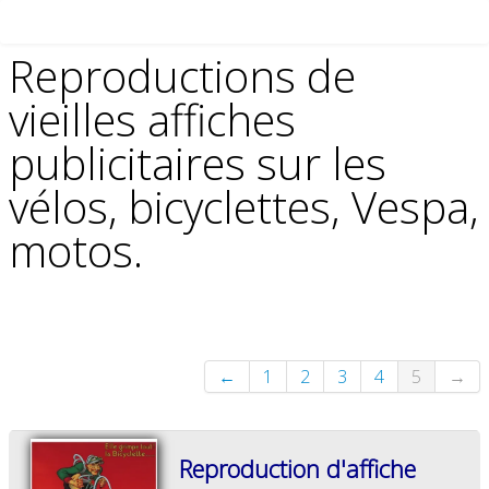
Reproductions de
vieilles affiches
publicitaires sur les
vélos, bicyclettes, Vespa,
motos.
←
1
2
3
4
5
→
Reproduction d'affiche