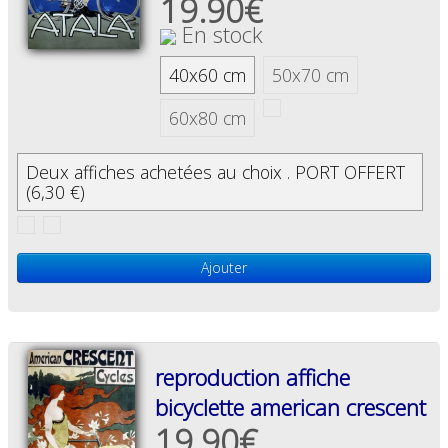
19.90€
En stock
40x60 cm
50x70 cm
60x80 cm
Deux affiches achetées au choix . PORT OFFERT
(6,30 €)
Ajouter
reproduction affiche
bicyclette american crescent
19.90€