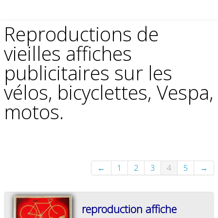
Reproductions de
vieilles affiches
publicitaires sur les
vélos, bicyclettes, Vespa,
motos.
←
1
2
3
4
5
→
reproduction affiche