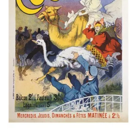
GÉNÉRALES
DE
VENTE
MENTIONS
LÉGALES
POLITIQUE
DE
CONFIDENTIALITÉ
JALONS
POUR
UNE
HISTOIRE
DE
L'AFFICHE
PUBLICITAIRE
FRANÇAISE
0