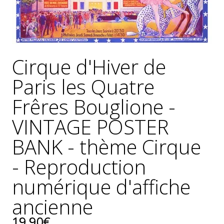
GÉNÉRALES
DE
VENTE
MENTIONS
LÉGALES
Cirque d'Hiver de
POLITIQUE
Paris les Quatre
DE
CONFIDENTIALITÉ
Frêres Bouglione -
JALONS
VINTAGE POSTER
POUR
UNE
BANK - thème Cirque
HISTOIRE
DE
- Reproduction
L'AFFICHE
PUBLICITAIRE
numérique d'affiche
FRANÇAISE
ancienne
0
19.90€