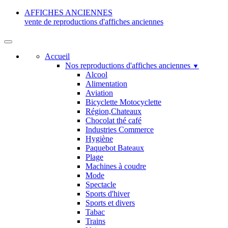
AFFICHES ANCIENNES
vente de reproductions d'affiches anciennes
Accueil
Nos reproductions d'affiches anciennes
▼
Alcool
Alimentation
Aviation
Bicyclette Motocyclette
Région,Chateaux
Chocolat thé café
Industries Commerce
Hygiène
Paquebot Bateaux
Plage
Machines à coudre
Mode
Spectacle
Sports d'hiver
Sports et divers
Tabac
Trains