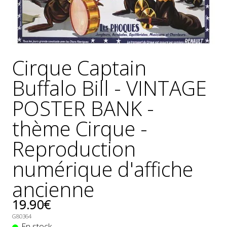
GÉNÉRALES
DE
VENTE
MENTIONS
LÉGALES
Cirque Captain
POLITIQUE
Buffalo Bill - VINTAGE
DE
CONFIDENTIALITÉ
POSTER BANK -
JALONS
thème Cirque -
POUR
UNE
Reproduction
HISTOIRE
DE
numérique d'affiche
L'AFFICHE
PUBLICITAIRE
ancienne
FRANÇAISE
19.90€
0
G80364
En stock