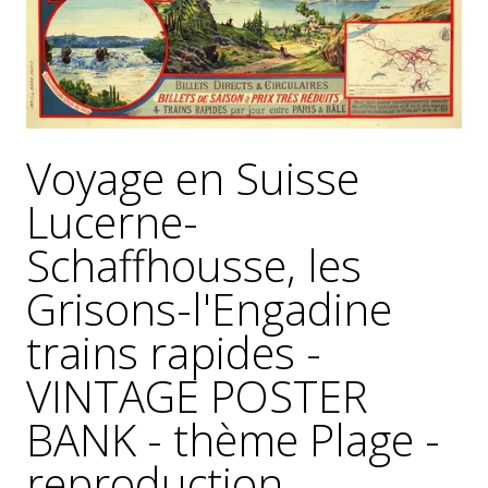
GÉNÉRALES
DE
VENTE
MENTIONS
LÉGALES
Voyage en Suisse
POLITIQUE
DE
Lucerne-
CONFIDENTIALITÉ
Schaffhousse, les
JALONS
POUR
Grisons-l'Engadine
UNE
HISTOIRE
trains rapides -
DE
L'AFFICHE
VINTAGE POSTER
PUBLICITAIRE
FRANÇAISE
BANK - thème Plage -
0
reproduction