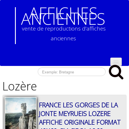
AFFICHES
ANCIENNES
vente de reproductions d'affiches
anciennes
ACCUEIL
Lozère
NOS
REPRODUCTIONS
D'AFFICHES
ANCIENNES
▼
FRANCE LES GORGES DE LA
JONTE MEYRUEIS LOZERE
CONTACT
AFFICHE ORIGINALE FORMAT
CONDITIONS