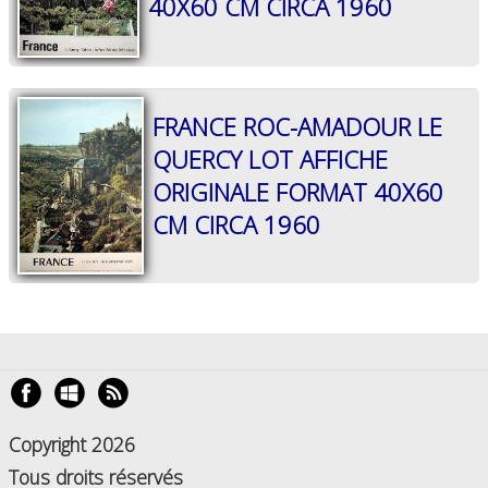
40X60 CM CIRCA 1960
GÉNÉRALES
DE
VENTE
MENTIONS
LÉGALES
FRANCE ROC-AMADOUR LE
QUERCY LOT AFFICHE
POLITIQUE
DE
ORIGINALE FORMAT 40X60
CONFIDENTIALITÉ
CM CIRCA 1960
JALONS
POUR
UNE
HISTOIRE
DE
L'AFFICHE
PUBLICITAIRE
FRANÇAISE
Copyright 2026
0
Tous droits réservés