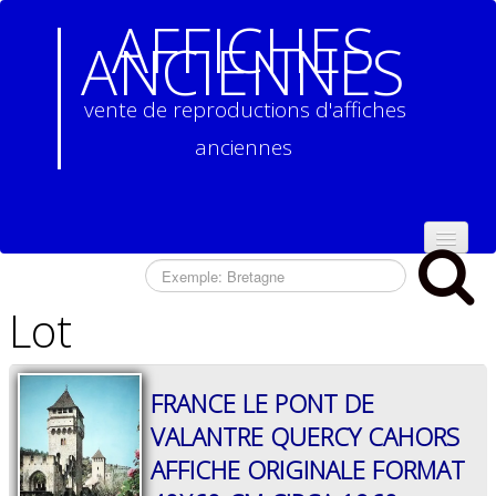
AFFICHES
ANCIENNES
vente de reproductions d'affiches
anciennes
ACCUEIL
Lot
NOS
REPRODUCTIONS
D'AFFICHES
ANCIENNES
▼
FRANCE LE PONT DE
VALANTRE QUERCY CAHORS
CONTACT
AFFICHE ORIGINALE FORMAT
CONDITIONS