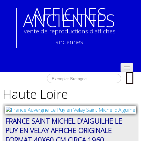
AFFICHES
ANCIENNES
vente de reproductions d'affiches
anciennes
ACCUEIL
Haute Loire
NOS
REPRODUCTIONS
D'AFFICHES
ANCIENNES
▼
FRANCE SAINT MICHEL D'AIGUILHE LE
CONTACT
PUY EN VELAY AFFICHE ORIGINALE
CONDITIONS
FORMAT 40X60 CM CIRCA 1960