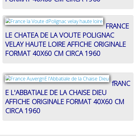
GÉNÉRALES
DE
VENTE
FRANCE
MENTIONS
LÉGALES
LE CHATEA DE LA VOUTE POLIGNAC
VELAY HAUTE LOIRE AFFICHE ORIGINALE
POLITIQUE
DE
FORMAT 40X60 CM CIRCA 1960
CONFIDENTIALITÉ
JALONS
POUR
UNE
fRANC
HISTOIRE
E L'ABBATIALE DE LA CHAISE DIEU
DE
AFFICHE ORIGINALE FORMAT 40X60 CM
L'AFFICHE
PUBLICITAIRE
CIRCA 1960
FRANÇAISE