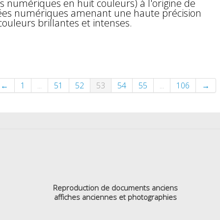
s numériques en huit couleurs) à l'origine de
nées numériques amenant une haute précision
couleurs brillantes et intenses.
←
1
...
51
52
53
54
55
...
106
→
Reproduction de documents anciens
affiches anciennes et photographies