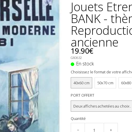
Jouets Etr
BANK - thè
Reproducti
ancienne
19.90€
G80632
En stock
Choisissez le format de votre affic
40x60 cm
50x70 cm
60x80
PORT OFFERT
Deux affiches achetées au choix .
Quantité
−
+