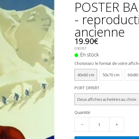
POSTER BAN
- reproduct
ancienne
19.90€
G90357
En stock
Choisissez le format de votre affic
40x60 cm
50x70 cm
60x80
PORT OFFERT
Deux affiches achetées au choix .
Quantité
−
+