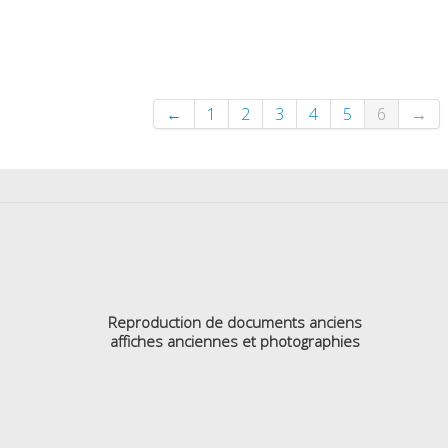
←
1
2
3
4
5
6
→
Reproduction de documents anciens
affiches anciennes et photographies