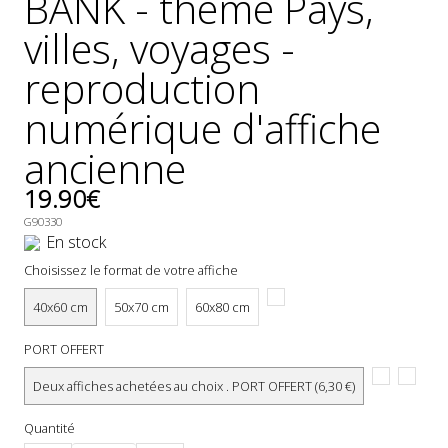
BANK - thème Pays,
GÉNÉRALES
villes, voyages -
DE
VENTE
reproduction
MENTIONS
numérique d'affiche
LÉGALES
ancienne
POLITIQUE
DE
19.90€
CONFIDENTIALITÉ
G90330
JALONS
En stock
POUR
Choisissez le format de votre affiche
UNE
HISTOIRE
40x60 cm
50x70 cm
60x80 cm
DE
L'AFFICHE
PORT OFFERT
PUBLICITAIRE
FRANÇAISE
Deux affiches achetées au choix . PORT OFFERT (6,30 €)
0
Quantité