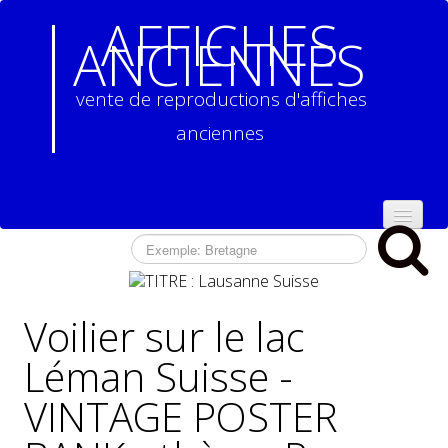
AFFICHES
ANCIENNES
vente de reproductions d'affiches
anciennes
ACCUEIL
NOS
REPRODUCTIONS
Voilier sur le lac
D'AFFICHES
ANCIENNES
▼
Léman Suisse -
VINTAGE POSTER
CONTACT
CONDITIONS