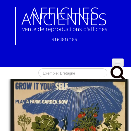
AFFICHES
ANCIENNES
vente de reproductions d'affiches
anciennes
ACCUEIL
NOS
REPRODUCTIONS
D'AFFICHES
ANCIENNES
▼
CONTACT
CONDITIONS