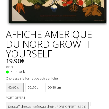
GÉNÉRALES
DE
VENTE
MENTIONS
LÉGALES
AFFICHE AMERIQUE
POLITIQUE
DU NORD GROW IT
DE
CONFIDENTIALITÉ
YOURSELF
JALONS
19.90€
POUR
UNE
60475
En stock
HISTOIRE
DE
Choisissez le format de votre affiche
L'AFFICHE
PUBLICITAIRE
40x60 cm
50x70 cm
60x80 cm
FRANÇAISE
PORT OFFERT
0
Deux affiches achetées au choix . PORT OFFERT (6,30 €)