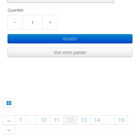
Quantité
−
+
Ajouter
Voir mon panier
←
1
...
10
11
12
13
14
...
19
→